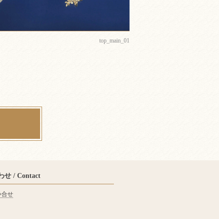
top_main_01
 / Contact
い合せ