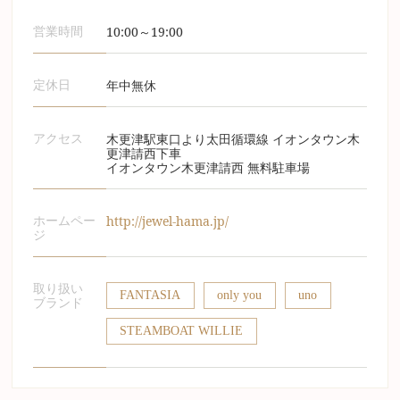
10:00～19:00
営業時間
年中無休
定休日
木更津駅東口より太田循環線 イオンタウン木
アクセス
更津請西下車
イオンタウン木更津請西 無料駐車場
http://jewel-hama.jp/
ホームペー
ジ
取り扱い
FANTASIA
only you
uno
ブランド
STEAMBOAT WILLIE