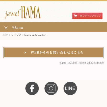
TOP
>
メディア
>
footer_web_contact
photo-1529088148495-2d9f231db829