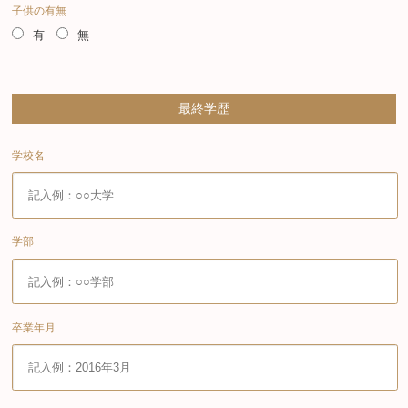
子供の有無
有
無
最終学歴
学校名
学部
卒業年月