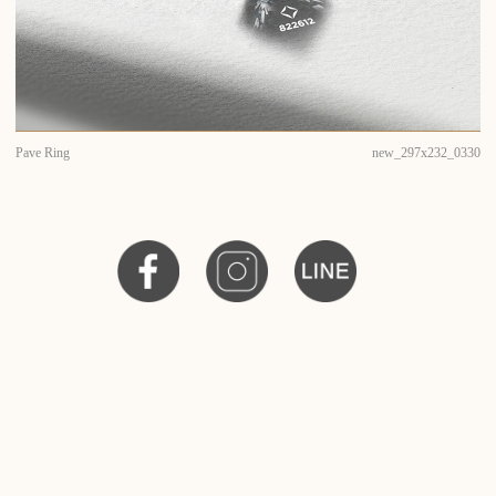
Pave Ring
new_297x232_0330