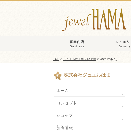
事業内容
ジュエリ
Business
Jewelry
TOP
>
ジュエルはま創立45周年
>
45th-img25_
株式会社ジュエルはま
ホーム
コンセプト
ショップ
新着情報