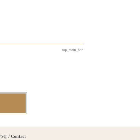
top_main_bnr
 / Contact